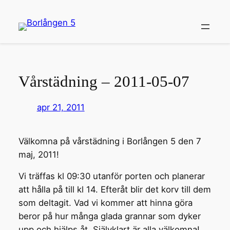
Hoppa
till
innehåll
Vårstädning – 2011-05-07
apr 21, 2011
Välkomna på vårstädning i Borlången 5 den 7
maj, 2011!
Vi träffas kl 09:30 utanför porten och planerar
att hålla på till kl 14. Efteråt blir det korv till dem
som deltagit. Vad vi kommer att hinna göra
beror på hur många glada grannar som dyker
upp och hjälps åt. Självklart är alla välkomna!