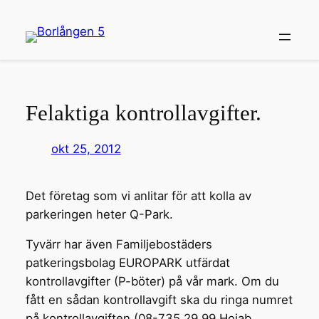
Hoppa
till
innehåll
Felaktiga kontrollavgifter.
okt 25, 2012
Det företag som vi anlitar för att kolla av
parkeringen heter Q-Park.
Tyvärr har även Familjebostäders
patkeringsbolag EUROPARK utfärdat
kontrollavgifter (P-böter) på vår mark. Om du
fått en sådan kontrollavgift ska du ringa numret
på kontrollavgiften (08-735 29 99 Hojab